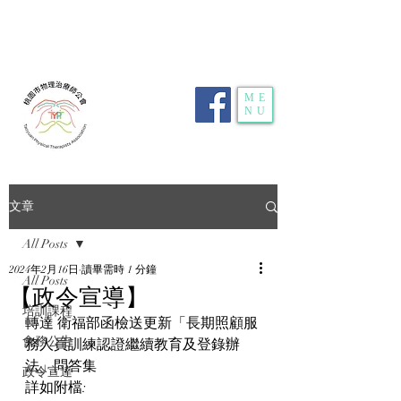
電話：
03-359-2459
| 傳真：03-359-2469 | 地
址：
桃園市龜山區明德路116號1樓10室
| E-
mail：
typt4u@gmail.com
| 隱私權政策
ME
NU
文章
All Posts
2024年2月16日
讀畢需時 1 分鐘
All Posts
【政令宣導】
培訓課程
轉達 衛福部函檢送更新「長期照顧服
會務公告
務人員訓練認證繼續教育及登錄辦
法」問答集
政令宣達
詳如附檔: