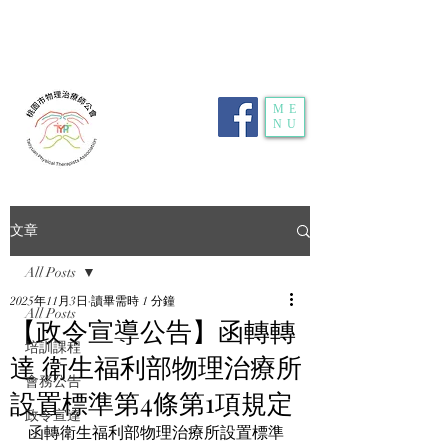
電話：
03-359-2459
| 傳真：03-359-2469 | 地
址：
桃園市龜山區明德路116號1樓10室
| E-
mail：
typt4u@gmail.com
| 隱私權政策
ME
NU
文章
All Posts
2025年11月3日
讀畢需時 1 分鐘
All Posts
【政令宣導公告】函轉轉
培訓課程
達 衛生福利部物理治療所
會務公告
設置標準第4條第1項規定
政令宣達
函轉衛生福利部物理治療所設置標準