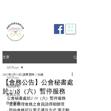
電話：
03-359-2459
| 傳真：03-359-2469 | 地
址：
桃園市龜山區明德路116號1樓10室
| E-
mail：
typt4u@gmail.com
| 隱私權政策
ME
NU
文章
All Posts
2023年2月14日
讀畢需時 1 分鐘
All Posts
【會務公告】公會秘書處
培訓課程
於2/18（六）暫停服務
會務公告
公會秘書處於2/18（六）暫停服務
政令宣達
· 需要辦理會務之會員請擇期辦理
· 部份會務可以電子通訊方式(電子郵