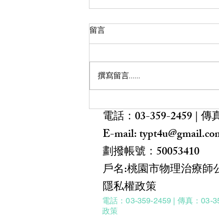
【課程公告】適應運動系列研
留言
習(二)適應運動與運動輔具實
施計畫 延期公告
本會與運動部、桃園市政府教育局
共同協辦 「適應運動系列研習
撰寫留言......
（二）－適應運動與運動輔具」延
期公告 依據中央氣象署最新資
訊，因應颱風影響，為確保研習參
電話：
03-359-2459
| 傳真
與人員交通安全及配合場地相關安
排，原訂於 115 年 7 月 11 日（星
E-mail: typt4u@gmail.c
期六） 辦理之 「適應運動系列研
劃撥帳號：50053410
習（二）－適應運動與運動輔具」
將延期舉行，後續辦理日期將另行
​戶名:桃園市物理治療師
公告，敬請留意相關通知。 造成
隱私權政策
不便，敬請見諒，並請大家注意自
身安全，做好防颱準備。
電話：
03-359-2459
| 傳真：03-3
政策