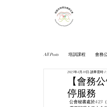
3-359-2459
| 傳真：03-359-2469 | 地址：
桃園市龜山區明德路1
All Posts
培訓課程
會務
2025年4月18日
讀畢需時 1
【會務公
停服務
  公會秘書處於4/2