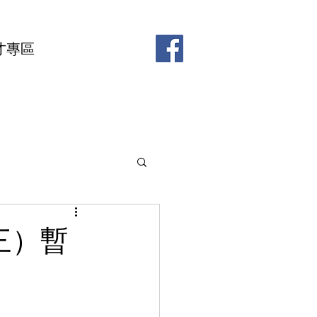
才專區
三）暫