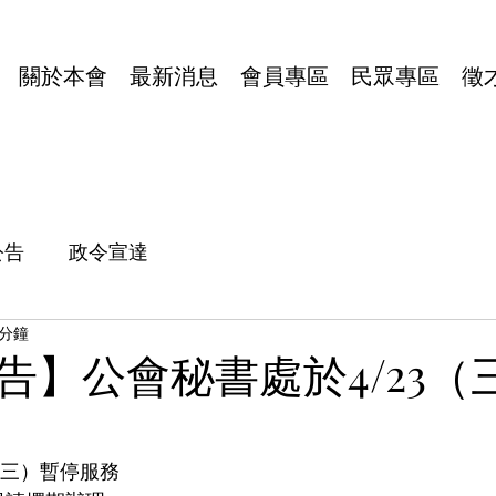
16號1樓10室
| E-mail：
typt4u@gmail.com
| 隱私權政策
關於本會
最新消息
會員專區
民眾專區
徵
公告
政令宣達
 分鐘
告】公會秘書處於4/23（
3（三）暫停服務