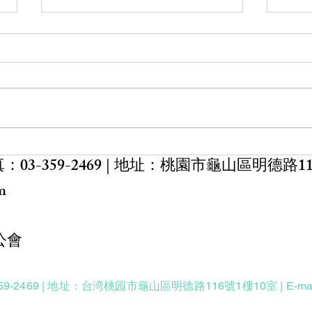
【會務公告】公會秘書處 7月7
【課
日（二）11:30～12:30公出，暫
理治
停服務
公會秘書處 7月7日（二）11:30～
講題: BUT: Bottom Up Techniqu
12:30公出，暫停服務，需要辦理
TTT: 
會務之會員請擇期辦理，造成不
ACT: 
便，敬請見諒，感謝您的配合
課時間
第二日
：03-359-2469 | 地址：
桃園市龜山區明德路11
介】
物力
om
公會
59-2469 | 地址：台湾
桃园市龜山區明德路116號1樓10室
| E-m