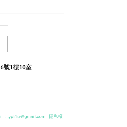
程公告】115年 桃園市物
療師公會 繼續教育課程
e
Tension Taping Technique
Active Taping Technique 上
： 第一日115/08/15星期六
115/08/16星期日 【課程簡
6號1樓10室
 BUT:專注於建立大腦的「生
學與
ail：
typt4u@gmail.com
| 隱私權