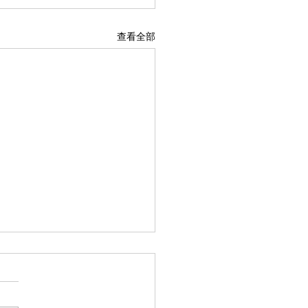
查看全部
程公告】115年 桃園市物
療師公會 繼續教育課程
e