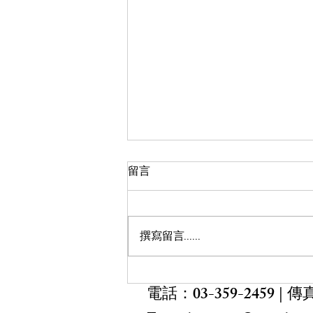
【課程公告】適應運動系列研
留言
習(二)適應運動與運動輔具實
施計畫 延期公告
本會與運動部、桃園市政府教育局
共同協辦 「適應運動系列研習
撰寫留言......
（二）－適應運動與運動輔具」延
期公告 依據中央氣象署最新資
訊，因應颱風影響，為確保研習參
電話：
03-359-2459
| 傳真
與人員交通安全及配合場地相關安
排，原訂於 115 年 7 月 11 日（星