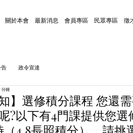
16號1樓10室
| E-mail：
typt4u@gmail.com
| 隱私權政策
關於本會
最新消息
會員專區
民眾專區
徵
公告
政令宣達
1 分鐘
知】選修積分課程 您還
呢?以下有4門課提供您選
時（4.8長照積分），請挑