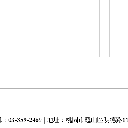
【會務公告】公會秘書處 7月7
【課
日（二）11:30～12:30公出，暫
理治
停服務
公會秘書處 7月7日（二）11:30～
講題: BUT: Bottom Up Techniqu
12:30公出，暫停服務，需要辦理
TTT: 
會務之會員請擇期辦理，造成不
ACT: 
便，敬請見諒，感謝您的配合
課時間
第二日
：03-359-2469 | 地址：
桃園市龜山區明德路11
介】
物力