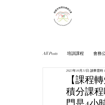
3-359-2459
| 傳真：03-359-2469 | 地址：
桃園市龜山區明德路1
All Posts
培訓課程
會務
2023年10月31日
讀畢需時 
【課程轉
積分課程
門是4小