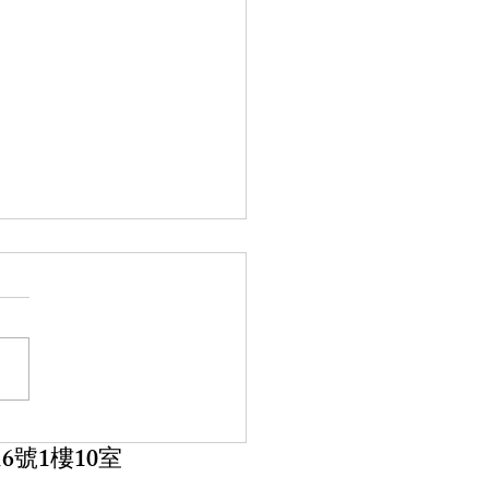
程公告】115年 桃園市物
療師公會 繼續教育課程
e
Tension Taping Technique
Active Taping Technique 上
： 第一日115/08/15星期六
115/08/16星期日 【課程簡
6號1樓10室
 BUT:專注於建立大腦的「生
學與