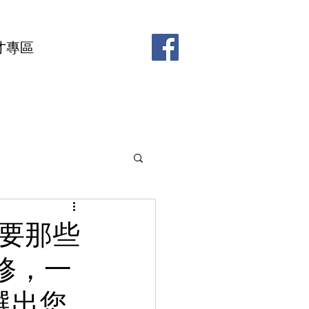
才專區
需要那些
修，一
選出您