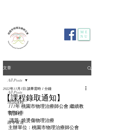
電話：
03-359-2459
| 傳真：03-359-2469 | 地
址：
桃園市龜山區明德路116號1樓10室
| E-
mail：
typt4u@gmail.com
| 隱私權政策
ME
NU
文章
All Posts
2022年11月1日
讀畢需時 1 分鐘
All Posts
【課程錄取通知】
培訓課程
111年 桃園市物理治療師公會 繼續教
會務公告
育課程    
 講題: 燒燙傷物理治療   
政令宣達
主辦單位：桃園市物理治療師公會  