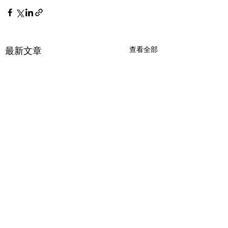
最新文章
查看全部
【課程公告】桃園市立
【課程公告】115年
桃園特殊教育學校適應
市物理治療師公會
運動系列研習(二)適應運
波引導物理治療 ×