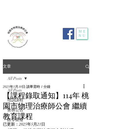
電話：
03-359-2459
| 傳真：03-359-2469 | 地
址：
桃園市龜山區明德路116號1樓10室
| E-
mail：
typt4u@gmail.com
| 隱私權政策
ME
NU
文章
All Posts
2025年5月10日
讀畢需時 1 分鐘
All Posts
【課程錄取通知】114年 桃
培訓課程
園市物理治療師公會 繼續
會務公告
教育課程
政令宣達
已更新：
2025年5月21日