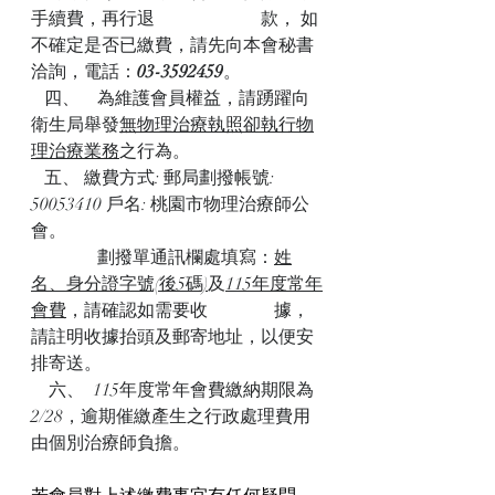
手續費，再行退                        款， 如
不確定是否已繳費，請先向本會秘書
洽詢，電話：
03-3592459
。
   四、    為維護會員權益，請踴躍向
衛生局舉發
無物理治療執照卻執行物
理治療業務
之行為。
   五、 繳費方式: 郵局劃撥帳號: 
50053410 戶名: 桃園市物理治療師公
會。
               劃撥單通訊欄處填寫：
姓
名、身分證字號(後5碼)
及
115年度常年
會費
，請確認如需要收               據，
請註明收據抬頭及郵寄地址，以便安
排寄送。
    六、  115年度常年會費繳納期限為
2/28，逾期催繳產生之行政處理費用
由個別治療師負擔。