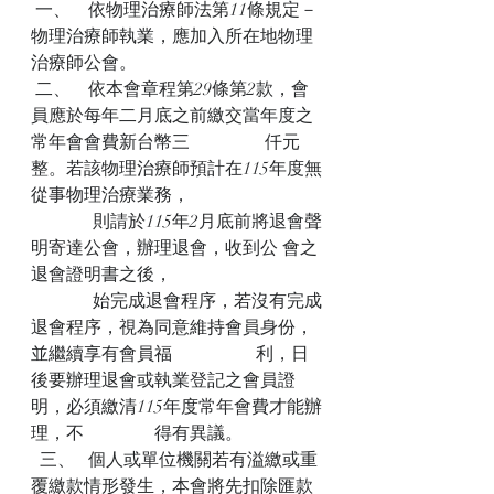
一、    依物理治療師法第11條規定－
物理治療師執業，應加入所在地物理
治療師公會。
 二、    依本會章程第29條第2款，會
員應於每年二月底之前繳交當年度之
常年會會費新台幣三                 仟元
整。若該物理治療師預計在115年度無
從事物理治療業務，
              則請於115年2月底前將退會聲
明寄達公會，辦理退會，收到公 會之
退會證明書之後，
              始完成退會程序，若沒有完成
退會程序，視為同意維持會員身份，
並繼續享有會員福                   利，日
後要辦理退會或執業登記之會員證
明，必須繳清115年度常年會費才能辦
理，不                得有異議。
  三、   個人或單位機關若有溢繳或重
覆繳款情形發生，本會將先扣除匯款