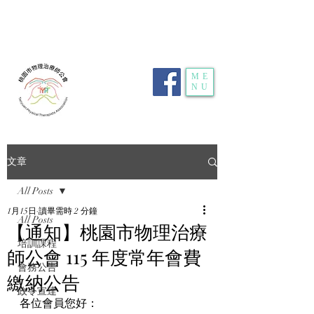
電話：
03-359-2459
| 傳真：03-359-2469 | 地
址：
桃園市龜山區明德路116號1樓10室
| E-
mail：
typt4u@gmail.com
| 隱私權政策
ME
NU
文章
All Posts
1月15日
讀畢需時 2 分鐘
All Posts
【通知】桃園市物理治療
培訓課程
師公會 115 年度常年會費
會務公告
繳納公告
政令宣達
各位會員您好：