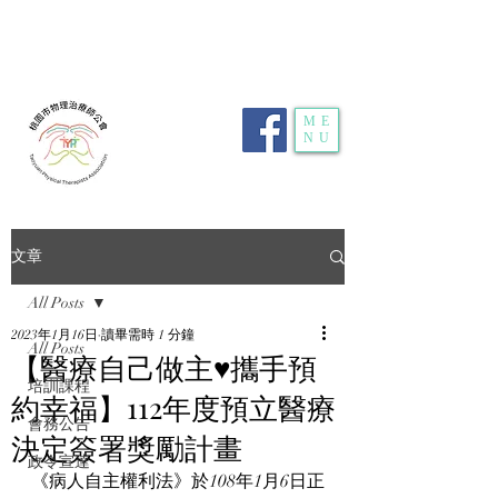
電話：
03-359-2459
| 傳真：03-359-2469 | 地
址：
桃園市龜山區明德路116號1樓10室
| E-
mail：
typt4u@gmail.com
| 隱私權政策
ME
NU
文章
All Posts
2023年1月16日
讀畢需時 1 分鐘
All Posts
【醫療自己做主♥攜手預
培訓課程
約幸福】112年度預立醫療
會務公告
決定簽署獎勵計畫
政令宣達
《病人自主權利法》於108年1月6日正