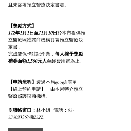
且未簽署預立醫療決定書者
。
【獎勵方式】
112年1月1日至11月10日
於本市提供預
立醫療照護諮商機構簽署預立醫療決
定書，
完成健保卡註記作業，
每人撥予獎勵
禮券面額1,500元人
至經費用罄為止。
【申請流程】
透過本局google表單
【
線上預約申請
】，由本局轉介預立
醫療照護諮商機構。
※聯絡窗口：
林小姐  (電話：03-
3340935分機2322)