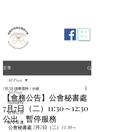
電話：
03-359-2459
| 傳真：03-359-2469 | 地
址：
桃園市龜山區明德路116號1樓10室
| E-
mail：
typt4u@gmail.com
| 隱私權政策
ME
NU
文章
All Posts
7月7日
讀畢需時 1 分鐘
All Posts
【會務公告】公會秘書處
培訓課程
7月7日（二）11:30～12:30
會務公告
公出，暫停服務
政令宣達
公會秘書處 7月7日（二）11:30～